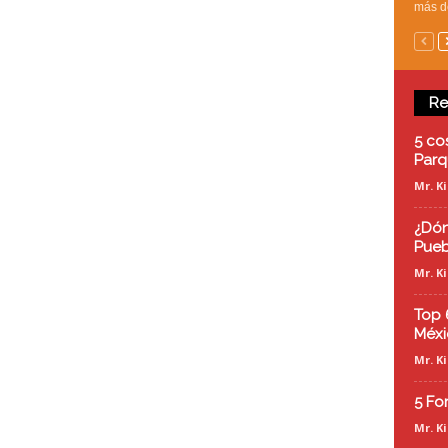
más de
Re
5 co
Parq
Mr. K
¿Dón
Pueb
Mr. K
Top 
Méxi
Mr. K
5 Fo
Mr. K