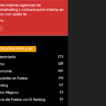
tres mejores agencias de
marketing y comunicación interna en
co con quien te...
ing
-
TEGORÍA POPULAR
273
tenimiento
158
smo
150
ronomía
125
urantes en Puebla
117
nking
33
los Mágicos
32
 la del Puebla con El Ranking