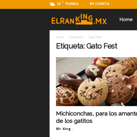
C
PUEBLA
MI CUENTA
18
E
Home
Inicio
Etiquetas
Gato Fest
l
Etiqueta: Gato Fest
R
a
n
Michiconchas, para los amant
de los gatitos
k
Mr. King
-