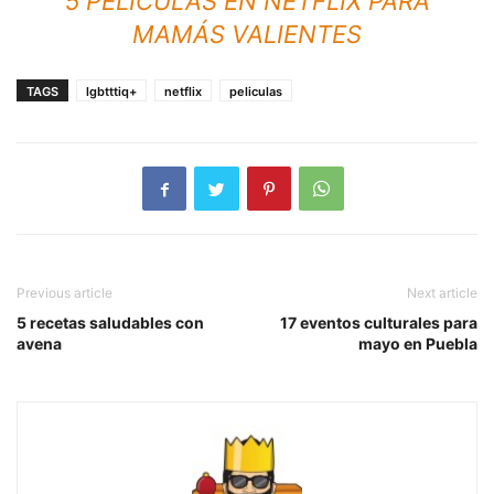
5 PELÍCULAS EN NETFLIX PARA
MAMÁS VALIENTES
TAGS
lgbtttiq+
netflix
peliculas
Previous article
Next article
5 recetas saludables con
17 eventos culturales para
avena
mayo en Puebla