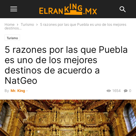
Home
Turismo
5 razones por las que Puebla es uno de los mejores
destinos...
Turismo
5 razones por las que Puebla
es uno de los mejores
destinos de acuerdo a
NatGeo
By
Mr. King
-
1654
0