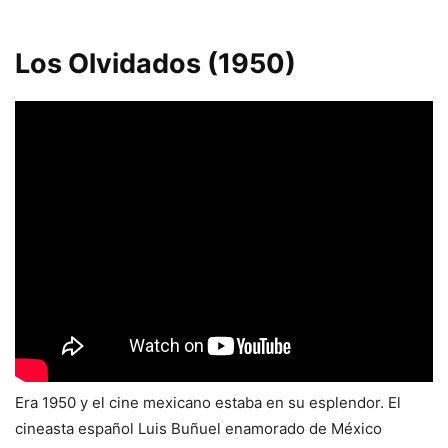
Los Olvidados (1950)
Era 1950 y el cine mexicano estaba en su esplendor. El
cineasta español Luis Buñuel enamorado de México