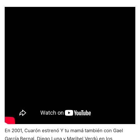
En 2001, Cuarón estrenó Y tu mamá también con Gael
García Bernal, Diego Luna y Maribel Verdú en los