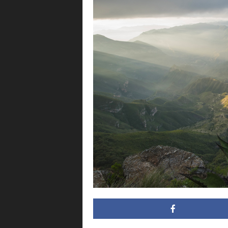
i
n
g
.
m
x