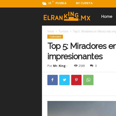
C
PUEBLA
MI CUENTA
15
E
Home
Inicio
Turismo
Top 5: Miradores en México más im
l
TURISMO
Top 5: Miradores 
R
impresionantes
Por
Mr. King
-
2569
0
a
n
k