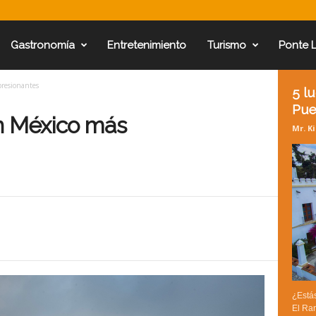
Gastronomía
Entretenimiento
Turismo
Ponte 
presionantes
5 l
Pue
en México más
Mr. K
¿Estás
El Ra