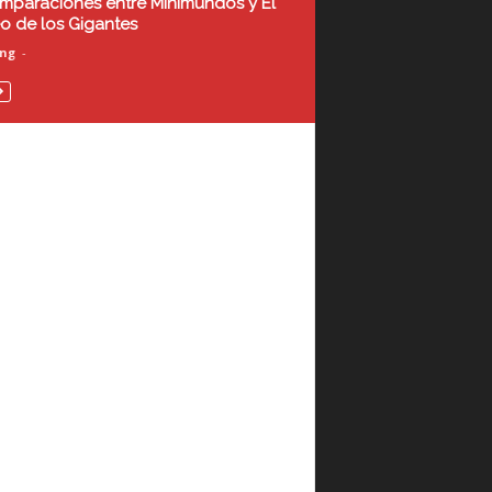
mparaciones entre Minimundos y El
o de los Gigantes
ing
-