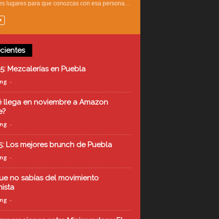
s lugares para que conozcas con esa persona...
cientes
5: Mezcalerías en Puebla
ing
-
 llega en noviembre a Amazon
e?
ing
-
5: Los mejores brunch de Puebla
ing
-
ue no sabías del movimiento
nista
ing
-