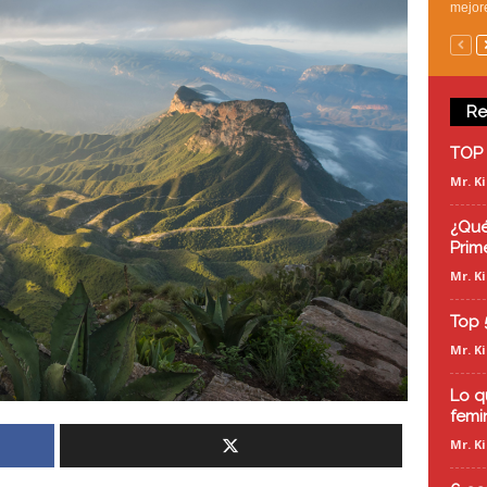
mejore
Re
TOP 
Mr. K
¿Qué
Prim
Mr. K
Top 
Mr. K
Lo q
femi
Mr. K