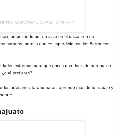
UNA PUBLICACIÓN COMPARTIDA DE ULTRA MARATHON CABALLO BLANCO (@ULTRA.CABALLO.BLANCO)
ncia, empezando por un viaje en el único tren de
ias paradas, pero la que es imperdible son las Barrancas
ividades extremas para que goces una dosis de adrenalina
sa ¿qué prefieres?
por los artesanos Tarahumaras, aprende más de tu trabajo y
indarte.
anajuato