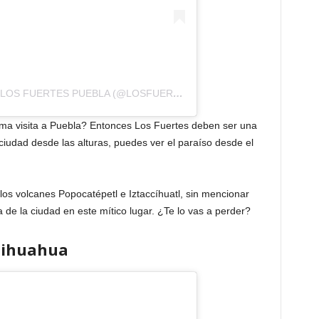
UNA PUBLICACIÓN COMPARTIDA DE LOS FUERTES PUEBLA (@LOSFUERTESPUE)
xima visita a Puebla? Entonces Los Fuertes deben ser una
ciudad desde las alturas, puedes ver el paraíso desde el
os volcanes Popocatépetl e Iztaccíhuatl, sin mencionar
de la ciudad en este mítico lugar. ¿Te lo vas a perder?
Chihuahua