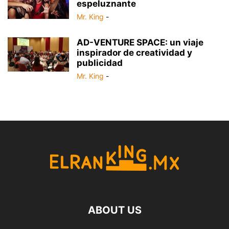
espeluznante
Mr. King
-
AD-VENTURE SPACE: un viaje
inspirador de creatividad y
publicidad
Mr. King
-
ABOUT US