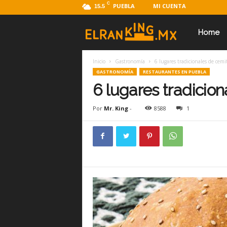
C
PUEBLA
MI CUENTA
15.5
E
Home
Inicio
Gastronomía
6 lugares tradicionales de cemi
l
GASTRONOMÍA
RESTAURANTES EN PUEBLA
6 lugares tradicio
R
Por
Mr. King
-
8588
1
a
n
k