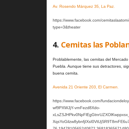
Av. Rosendo Márquez 35, La Paz.
https://www.facebook.com/cemitaslaato
type=3&theater
4.
Cemitas las Pobla
Problablemente, las cemitas del Mercado 
Puebla. Aunque tiene sus detractores, si
buena cemita.
Avenida 21 Oriente 203, El Carmen.
https://www.facebook.com/fundaciondel
wf9PXWJjY-vmFezd8Xdo-
xLsZSJHPkv0NpFlEgGtnrUZXOlKwppxsx
XqsYoGilzw8ybnfjIXsI0VtUjSR9T8mFE6
76.1947810565240872.36818365671480