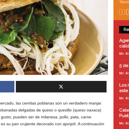
“Bendi
Re
Agen
cali
Mr. K
5 de
Mr. K
Los 
este
Mr. K
 mercado, las cemitas poblanas son un verdadero manjar.
rebanadas delgadas de queso o quesillo (queso oaxaca)
Cele
Pueb
 gusto; pueden ser de milanesa, pollo, pata, carne
Mr. K
 es su pan crujiente decorado con ajonjolí. A continuación