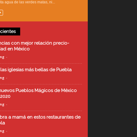
ta agua de las verdes matas, ni...
cientes
cias con mejor relación precio-
dad en México
ing
-
 las iglesias más bellas de Puebla
ing
-
nuevos Pueblos Mágicos de México
 2020
ing
-
bra a mamá en estos restaurantes de
la
ing
-