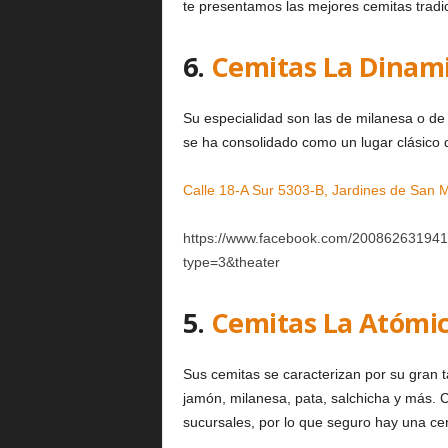
te presentamos las mejores cemitas tradi
6.
Cemitas La Dinam
Su especialidad son las de milanesa o de
se ha consolidado como un lugar clásico
Calle 18-A Sur 5303-B, Jardines de San 
https://www.facebook.com/20086263194
type=3&theater
5.
Cemitas La Atómi
Sus cemitas se caracterizan por su gran
jamón, milanesa, pata, salchicha y más. 
sucursales, por lo que seguro hay una ce