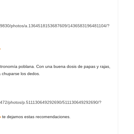
99830/photos/a.1364518153687609/1436583196481104/?
”
stronomía poblana. Con una buena dosis de papas y rajas,
a chuparse los dedos.
2472/photos/p.511130649292690/511130649292690/?
o
te dejamos estas recomendaciones.