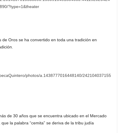
90/?type=1&theater
 de Oros se ha convertido en toda una tradición en
dición.
ebecaQuintero/photos/a.1438777016448140/242104037155
 más de 30 años que se encuentra ubicado en el Mercado
 que la palabra “cemita” se deriva de la tribu judía