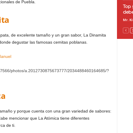
cionales de Puebla.
Top 
debe
ita
Mr. K
 pata, de excelente tamaño y un gran sabor, La Dinamita
 donde degustar las famosas cemitas poblanas.
Manuel
17566/photos/a.2012730875673777/2034488460164685/?
ca
 tamaño y porque cuenta con una gran variedad de sabores:
Cabe mencionar que La Atómica tiene diferentes
rca de ti.