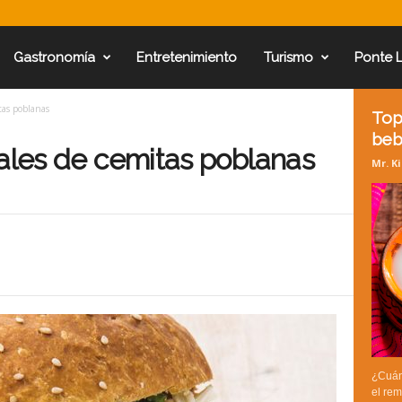
Gastronomía
Entretenimiento
Turismo
Ponte 
tas poblanas
Top
beb
nales de cemitas poblanas
Mr. K
¿Cuán
el rem