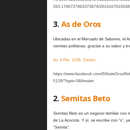
263.1766727863373674/20141070155388
3.
As de Oros
Ubicadas en el Mercado de Sabores, el As
cemitas poblanas, gracias a su sabor y tra
Av. 4 Pte. 1109, Centro.
https://www.facebook.com/ElAsdeOrosR
5128/?type=3&theater
2.
Semitas Beto
Semitas Beto es un negocio familiar con
de La Acocota. Y sí, se escribe con “s”, ya
“Semita”.