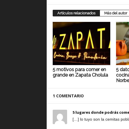
Artículos relacionados
Más del autor
5 motivos para comer en
5 dato
grande en Zapata Cholula
cocin
Norbe
1 COMENTARIO
5 lugares donde podrás comer
[…] lo tuyo son la cemitas pob