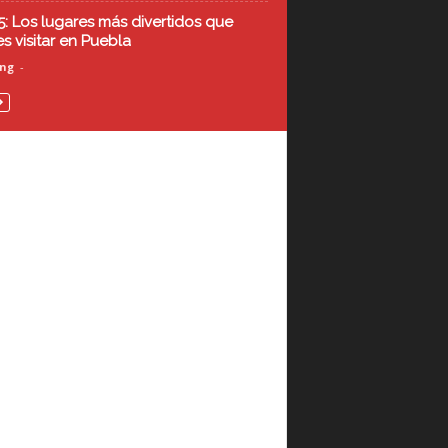
5: Los lugares más divertidos que
s visitar en Puebla
ing
-