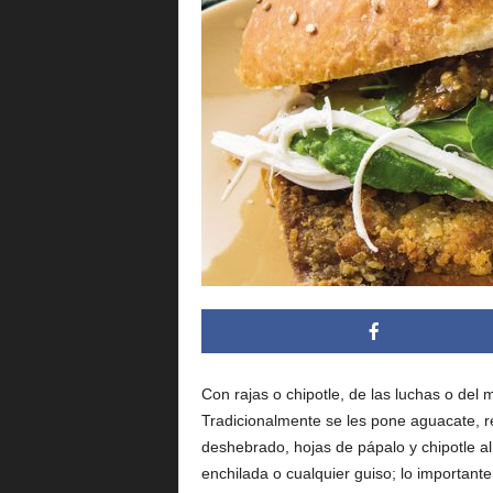
i
n
g
.
m
Con rajas o chipotle, de las luchas o del
Tradicionalmente se les pone aguacate, 
x
deshebrado, hojas de pápalo y chipotle al
enchilada o cualquier guiso; lo importante