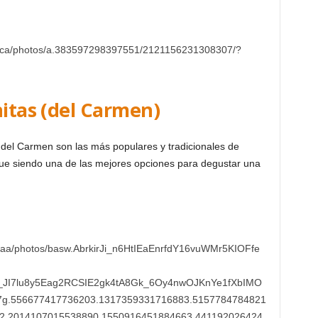
mica/photos/a.383597298397551/2121156231308307/?
nitas (del Carmen)
del Carmen son las más populares y tradicionales de
gue siendo una de las mejores opciones para degustar una
oyaa/photos/basw.AbrkirJi_n6HtIEaEnrfdY16vuWMr5KIOFfe
_JI7lu8y5Eag2RCSIE2gk4tA8Gk_6Oy4nwOJKnYe1fXbIMO
u7g.556677417736203.1317359331716883.5157784784821
2.2014107015538890.1550916451884663.441192026424