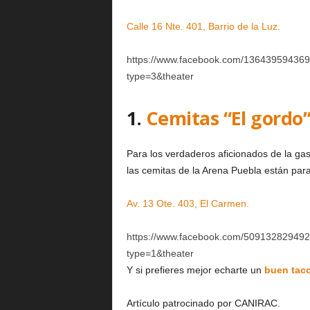
Calle 16 Nte. 401, Barrio de la Luz.
https://www.facebook.com/13643959436
type=3&theater
1.
Cemitas “El gordo
Para los verdaderos aficionados de la ga
las cemitas de la Arena Puebla están par
Av. 13 Ote. 403, El Carmen.
https://www.facebook.com/50913282949
type=1&theater
Y si prefieres mejor echarte un
buen tac
Artículo patrocinado por CANIRAC.