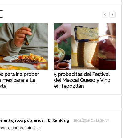
s para ir a probar
5 probaditas del Festival
a mexicana a La
del Mezcal Queso y Vino
rta
en Tepoztlán
 antojitos poblanos | El Ranking
16/11/2019 En 12:30 AM
lanas, checa este […]