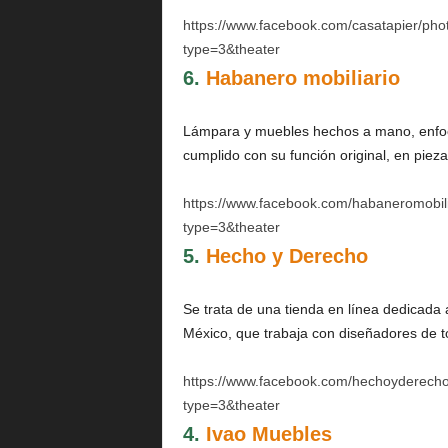
https://www.facebook.com/casatapier/p
type=3&theater
6.
Habanero mobiliario
Lámpara y muebles hechos a mano, enfoca
cumplido con su función original, en pieza
https://www.facebook.com/habaneromobi
type=3&theater
5.
Hecho y Derecho
Se trata de una tienda en línea dedicada 
México, que trabaja con diseñadores de t
https://www.facebook.com/hechoyderec
type=3&theater
4.
Ivao Muebles