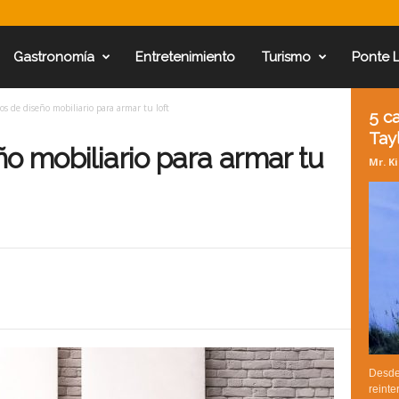
Gastronomía
Entretenimiento
Turismo
Ponte 
os de diseño mobiliario para armar tu loft
5 c
Tay
ño mobiliario para armar tu
Mr. K
Desde
reint