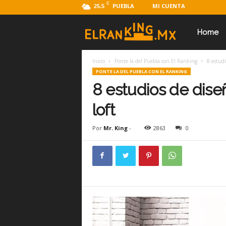
C
PUEBLA
MI CUENTA
25.5
E
Home
Inicio
Ponte la del Puebla con El Ranking
8 estudi
l
PONTE LA DEL PUEBLA CON EL RANKING
8 estudios de dise
R
loft
Por
Mr. King
-
2863
0
a
n
k