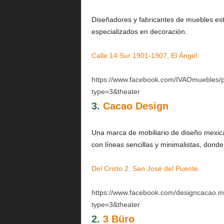
Diseñadores y fabricantes de muebles esti
especializados en decoración.
Calle 14 Sur 1901-1907, El Ángel.
https://www.facebook.com/IVAOmuebles
type=3&theater
3.
Cacao Design
Una marca de mobiliario de diseño mexic
con líneas sencillas y minimalistas, donde
Del Cristo 2, San José del Puente.
https://www.facebook.com/designcacao
type=3&theater
2.
3 Büro