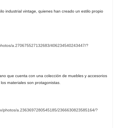
lo industrial vintage, quienes han creado un estilo propio
/photos/a.270675527132683/406234540243447/?
ano que cuenta con una colección de muebles y accesorios
 los materiales son protagonistas.
.mx/photos/a.2363697280545185/2366630823585164/?