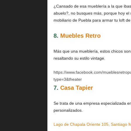
¿Cansado de esa mueblería a la que ibas c
abuelo?, no busques más, porque hoy el ra
mobiliario de Puebla para armar tu loft d
8.
Muebles Retro
Más que una mueblería, estos chicos son 
resaltando su estilo vintage.
https://www.facebook.com/mueblesretro
type=3&theater
7.
Casa Tapier
Se trata de una empresa especializada en
personalizados.
Lago de Chapala Oriente 105, Santiago