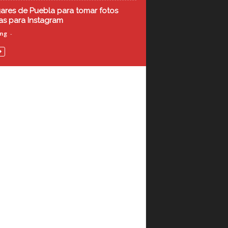
gares de Puebla para tomar fotos
as para Instagram
ing
-