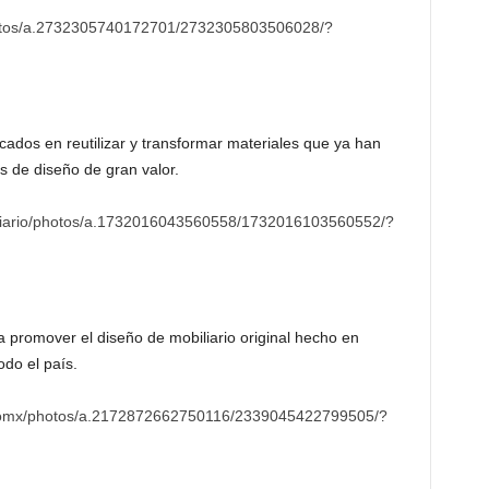
hotos/a.2732305740172701/2732305803506028/?
dos en reutilizar y transformar materiales que ya han
s de diseño de gran valor.
liario/photos/a.1732016043560558/1732016103560552/?
a promover el diseño de mobiliario original hecho en
odo el país.
homx/photos/a.2172872662750116/2339045422799505/?