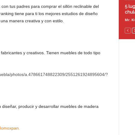
5 lu
on tus padres para comprar el sillón reclinable del
chul
nking tiene para ti los mejores estudios de diseño
Mr. K
e una manera creativa y con estilo.
fabricantes y creativos. Tienen muebles de todo tipo
puebla/photos/a.478661748822309/2551261924895604/?
 diseñar, producir y desarrollar muebles de madera
 Momoxpan.