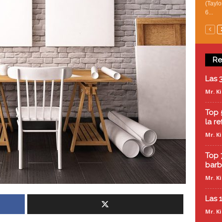
(Taylo
6...
Re
Las 
Mr. K
Top 
la r
Mr. K
Top 
barb
Mr. K
Las 
Mr. K