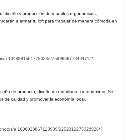
el diseño y producción de muebles ergonómicos,
ayudarán a armar tu loft para trabajar de manera cómoda en
tos/a.1048991551779334/2759966677348471/?
seño de producto, diseño de mobiliario e interiorismo. Se
cos de calidad y promover la economía local.
o/photos/a.1698028867123939/2252312275028926/?