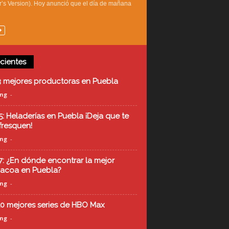
r’s Version). Hoy anunció que el día de mañana
cientes
3 mejores productoras en Puebla
ing
-
5: Heladerías en Puebla ¡Deja que te
efresquen!
ing
-
7: ¿En dónde encontrar la mejor
acoa en Puebla?
ing
-
10 mejores series de HBO Max
ing
-