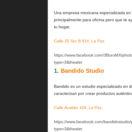
Una empresa mexicana especializada en 
principalmente para oficina pero que te 
tu hogar.
Calle 25 Sur B 914, La Paz.
https://www.facebook.com/3BuroMX/pho
type=3&theater
1.
Bandido Studio
Bandido es un estudio especializado en di
caracterizan por crear productos auténti
Calle Acatlán 104, La Paz.
https://www.facebook.com/bandidostudi
type=3&theater