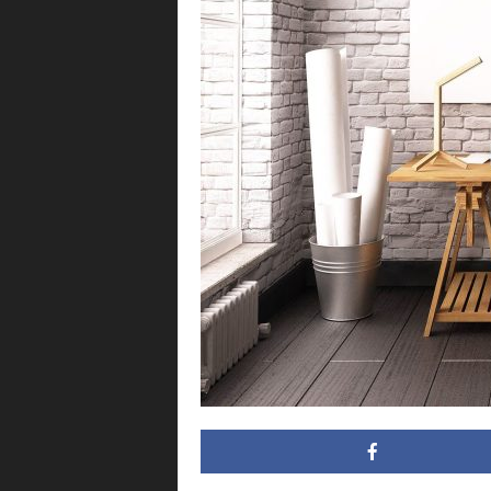
i
n
g
.
m
x