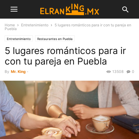
Home
Entretenimiento
5 lugares románticos para ir con tu pareja en
Puebla
Entretenimiento
Restaurantes en Puebla
5 lugares románticos para ir
con tu pareja en Puebla
By
Mr. King
-
13508
0