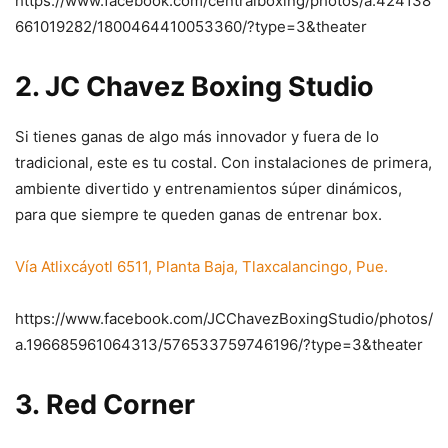
https://www.facebook.com/centralboxing/photos/a.424138
661019282/1800464410053360/?type=3&theater
2.
JC Chavez Boxing Studio
Si tienes ganas de algo más innovador y fuera de lo
tradicional, este es tu costal. Con instalaciones de primera,
ambiente divertido y entrenamientos súper dinámicos,
para que siempre te queden ganas de entrenar box.
Vía Atlixcáyotl 6511, Planta Baja, Tlaxcalancingo, Pue.
https://www.facebook.com/JCChavezBoxingStudio/photos/
a.196685961064313/576533759746196/?type=3&theater
3.
Red Corner