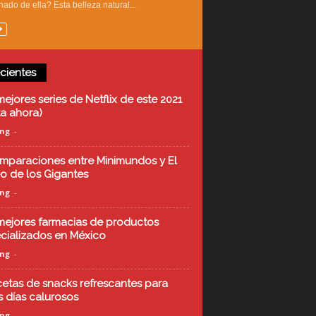
ado de ella? Esta belleza natural...
cientes
mejores series de Netflix de este 2021
ta ahora)
ing
-
mparaciones entre Minimundos y El
o de los Gigantes
ing
-
mejores farmacias de productos
cializados en México
ing
-
cetas de snacks refrescantes para
s días calurosos
ing
-