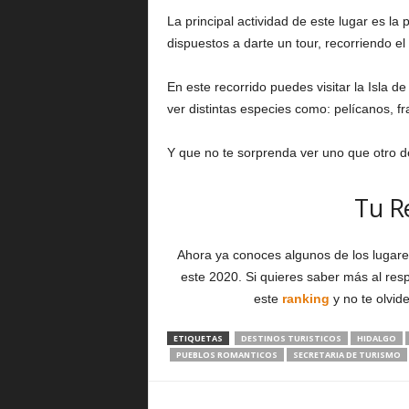
La principal actividad de este lugar es l
dispuestos a darte un tour, recorriendo el
En este recorrido puedes visitar la Isla 
ver distintas especies como: pelícanos, fr
Y que no te sorprenda ver uno que otro del
Tu R
Ahora ya conoces algunos de los lugar
este 2020. Si quieres saber más al res
este
ranking
y no te olvi
ETIQUETAS
DESTINOS TURISTICOS
HIDALGO
PUEBLOS ROMANTICOS
SECRETARIA DE TURISMO