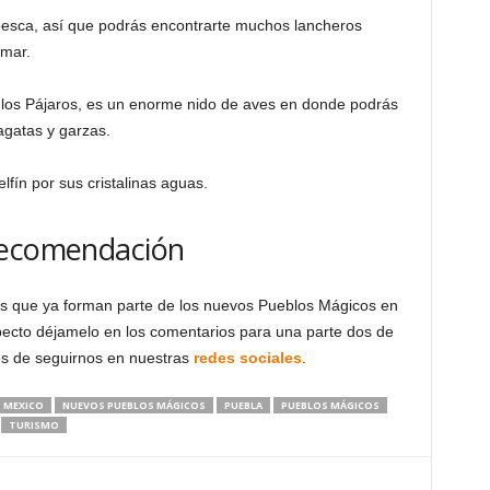
a pesca, así que podrás encontrarte muchos lancheros
 mar.
de los Pájaros, es un enorme nido de aves en donde podrás
agatas y garzas.
fín por sus cristalinas aguas.
ecomendación
es que ya forman parte de los nuevos Pueblos Mágicos en
pecto déjamelo en los comentarios para una parte dos de
des de seguirnos en nuestras
redes sociales
.
MEXICO
NUEVOS PUEBLOS MÁGICOS
PUEBLA
PUEBLOS MÁGICOS
TURISMO