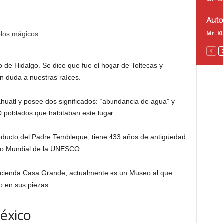
Auto
Mr. K
 de Hidalgo. Se dice que fue el hogar de Toltecas y
in duda a nuestras raíces.
uatl y posee dos significados: “abundancia de agua” y
20 poblados que habitaban este lugar.
educto del Padre Tembleque, tiene 433 años de antigüedad
onio Mundial de la UNESCO.
cienda Casa Grande, actualmente es un Museo al que
o en sus piezas.
éxico