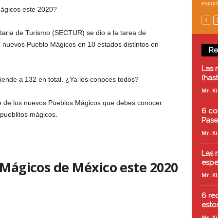
escuch
ágicos este 2020?
taria de Turismo (SECTUR) se dio a la tarea de
 nuevos Pueblo Mágicos en 10 estados distintos en
Re
Las 
(has
iende a 132 en total. ¿Ya los conoces todos?
Mr. K
e de los nuevos Pueblos Mágicos que debes conocer.
6 co
pueblitos mágicos.
Pase
Mr. K
Las 
 Mágicos de México este 2020
espe
Mr. K
6 re
esto
Mr. K