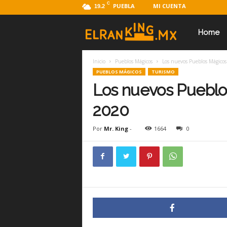
C
PUEBLA
MI CUENTA
19.2
E
Home
Inicio
Pueblos Mágicos
Los nuevos Pueblos Mágicos
l
PUEBLOS MÁGICOS
TURISMO
Los nuevos Pueblo
R
2020
Por
Mr. King
-
1664
0
a
n
k