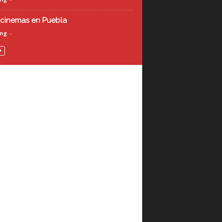
cinemas en Puebla
ing
-