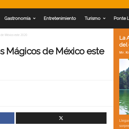
Gastronomía
Entretenimiento
Turismo
Ponte 
 de México este 2020
La 
del
s Mágicos de México este
Mr. K
Llegam
sorpr