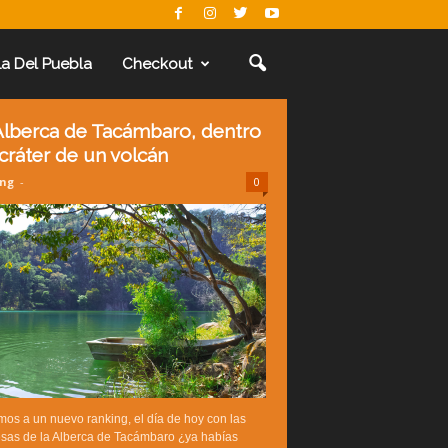
La Del Puebla
Checkout
Alberca de Tacámbaro, dentro
 cráter de un volcán
ing
-
0
os a un nuevo ranking, el día de hoy con las
esas de la Alberca de Tacámbaro ¿ya habías