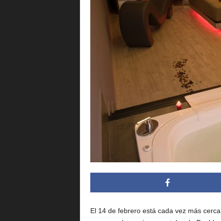
i
n
g
.
m
x
El 14 de febrero está cada vez más cerca