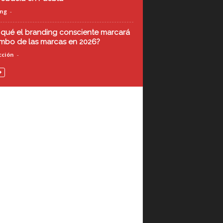
ing
-
 qué el branding consciente marcará
umbo de las marcas en 2026?
ción
-