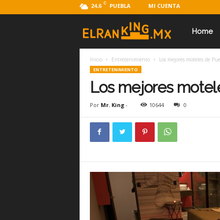
C
PUEBLA
MI CUENTA
24.6
E
Home
Inicio
Entretenimiento
Los mejores moteles de Pu
l
ENTRETENIMIENTO
Los mejores motel
R
Por
Mr. King
-
10644
0
a
n
k