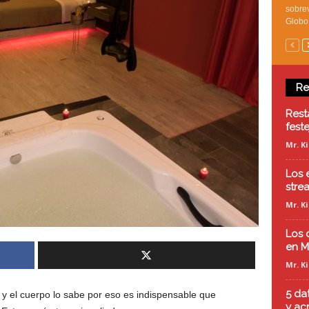
sobrev
Globo 
Re
Rest
fest
Mr. K
Los 
stre
Mr. K
Los 
en M
Mr. K
5 da
 y el cuerpo lo sabe por eso es indispensable que
y ac