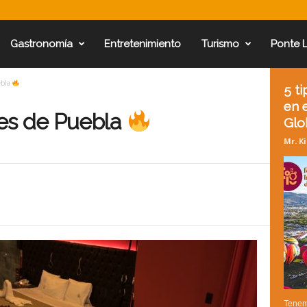
Gastronomía
Entretenimiento
Turismo
Ponte 
ebla
5 t
en e
es de Puebla
Glob
Mr. K
Tenemo