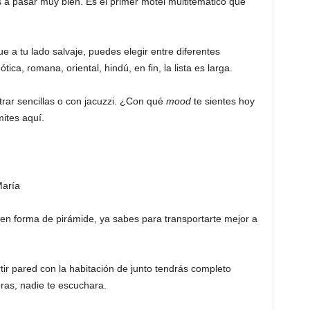
a pasar muy bien. Es el primer motel multitemático que
 a tu lado salvaje, puedes elegir entre diferentes
tica, romana, oriental, hindú, en fin, la lista es larga.
rar sencillas o con jacuzzi. ¿Con qué
mood
te sientes hoy
mites aquí.
María
 en forma de pirámide, ya sabes para transportarte mejor a
r pared con la habitación de junto tendrás completo
eras, nadie te escuchara.