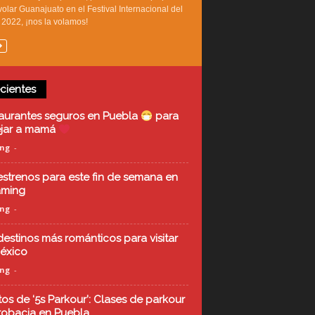
olar Guanajuato en el Festival Internacional del
2022, ¡nos la volamos!
cientes
aurantes seguros en Puebla
para
ejar a mamá
ing
-
estrenos para este fin de semana en
aming
ing
-
destinos más románticos para visitar
éxico
ing
-
tos de ‘5s Parkour’: Clases de parkour
robacia en Puebla