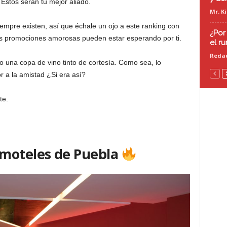
Estos serán tu mejor aliado.
Mr. K
mpre existen, así que échale un ojo a este ranking con
¿Por
s promociones amorosas pueden estar esperando por ti.
el r
Redac
una copa de vino tinto de cortesía. Como sea, lo
r a la amistad ¿Si era así?
te.
 moteles de Puebla