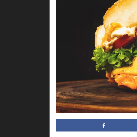
i
n
g
.
m
x