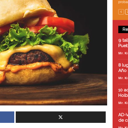
probar
Re
9 ta
Pueb
Mr. K
8 lu
Año 
Mr. K
10 a
Hol
Mr. K
AD-V
de c
Mr. K