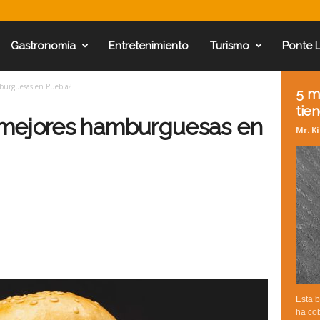
Gastronomía
Entretenimiento
Turismo
Ponte 
burguesas en Puebla?
5 m
tien
 mejores hamburguesas en
Mr. K
Esta b
ha cob