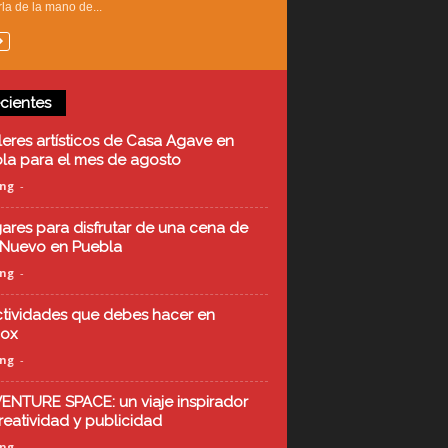
la de la mano de...
cientes
lleres artísticos de Casa Agave en
la para el mes de agosto
ing
-
gares para disfrutar de una cena de
Nuevo en Puebla
ing
-
ctividades que debes hacer en
box
ing
-
ENTURE SPACE: un viaje inspirador
reatividad y publicidad
ing
-