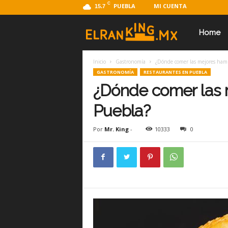
C
PUEBLA
MI CUENTA
15.7
E
Home
Inicio
Gastronomía
¿Dónde comer las mejores ham
l
GASTRONOMÍA
RESTAURANTES EN PUEBLA
¿Dónde comer las
R
Puebla?
Por
Mr. King
-
10333
0
a
n
k