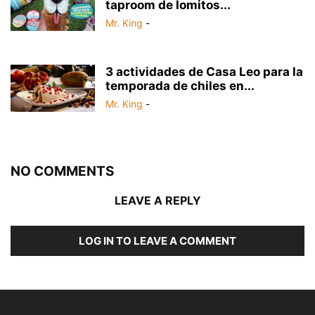
taproom de lomitos...
Mr. King
-
3 actividades de Casa Leo para la
temporada de chiles en...
Mr. King
-
NO COMMENTS
LEAVE A REPLY
LOG IN TO LEAVE A COMMENT