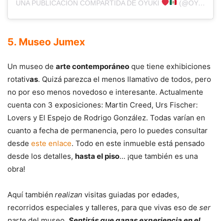
UNA PUBLICACIÓN COMPARTIDA DE OYUKI
(@OYUKI_SUAREZ)
5. Museo Jumex
Un museo de
arte contemporáneo
que tiene exhibiciones
rotativ
as
. Quizá parezca el menos llamativo de todos, pero
no por eso menos novedoso e interesante. Actualmente
cuenta con 3 exposiciones: Martin Creed, Urs Fischer:
Lovers y El Espejo de Rodrigo González. Todas varían en
cuanto a fecha de permanencia, pero lo puedes consultar
desde
este enlace
. Todo en este inmueble está pensado
desde los detalles,
hasta el piso
… ¡que también es una
obra!
Aquí también
realizan
visitas guiadas por edades,
recorridos especiales y talleres, para que vivas eso de
ser
parte
del museo.
Sentirás que ganas experiencia en el