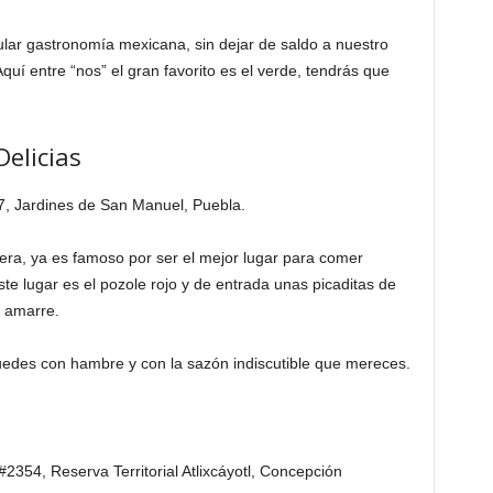
lar gastronomía mexicana, sin dejar de saldo a nuestro
Aquí entre “nos” el gran favorito es el verde, tendrás que
Delicias
7, Jardines de San Manuel, Puebla.
ra, ya es famoso por ser el mejor lugar para comer
e lugar es el pozole rojo y de entrada unas picaditas de
e amarre.
uedes con hambre y con la sazón indiscutible que mereces.
2354, Reserva Territorial Atlixcáyotl, Concepción