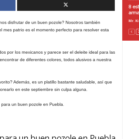
8 es
armar
Mr. K
os disfrutar de un buen pozole? Nosotros también
 mes patrio es el momento perfecto para resolver esta
os por los mexicanos y parece ser el deleite ideal para las
encontrar de diferentes colores, todos alusivos a nuestra
vorito? Además, es un platillo bastante saludable, así que
rearlo en este septiembre sin culpa alguna.
s para un buen pozole en Puebla.
 para un buen pozole en Puebla