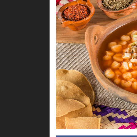
i
n
g
.
m
x