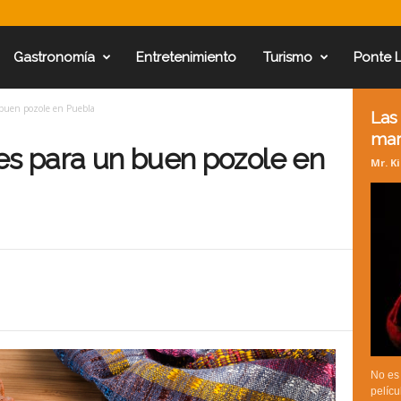
Gastronomía
Entretenimiento
Turismo
Ponte 
 buen pozole en Puebla
Las
mar
es para un buen pozole en
Mr. K
No es 
pelícu