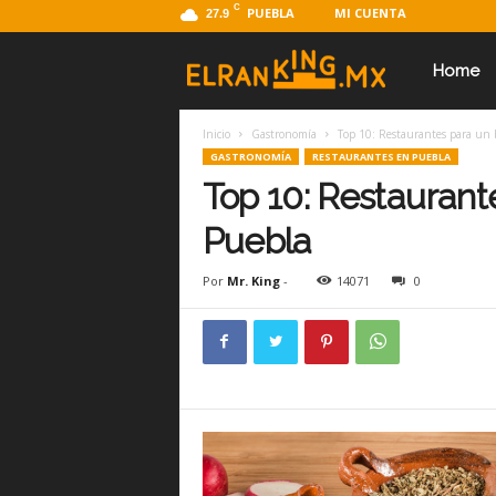
C
PUEBLA
MI CUENTA
27.9
E
Home
Inicio
Gastronomía
Top 10: Restaurantes para un
l
GASTRONOMÍA
RESTAURANTES EN PUEBLA
Top 10: Restaurant
R
Puebla
Por
Mr. King
-
14071
0
a
n
k