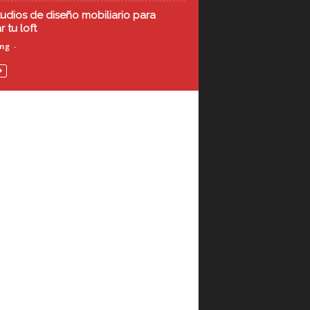
tudios de diseño mobiliario para
 tu loft
ing
-