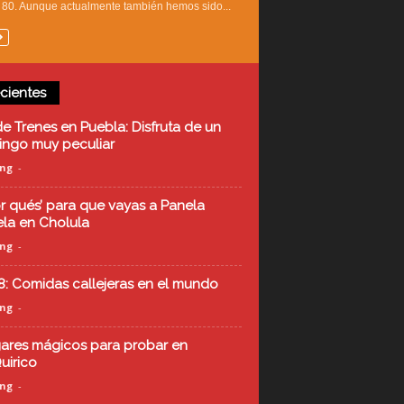
 80. Aunque actualmente también hemos sido...
cientes
de Trenes en Puebla: Disfruta de un
ngo muy peculiar
ing
-
or qués’ para que vayas a Panela
la en Cholula
ing
-
8: Comidas callejeras en el mundo
ing
-
gares mágicos para probar en
uirico
ing
-