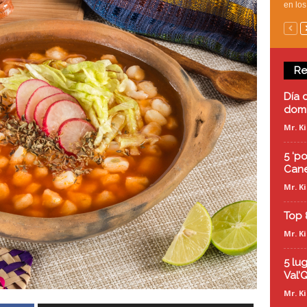
en los
Re
Día 
domi
Mr. K
5 ‘p
Cane
Mr. K
Top 
Mr. K
5 lu
Val’Q
Mr. K