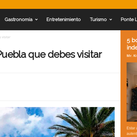
Gastronomía
Entretenimiento
Turismo
Ponte 
 visitar
5 b
ind
Puebla que debes visitar
Mr. K
Estar 
auten