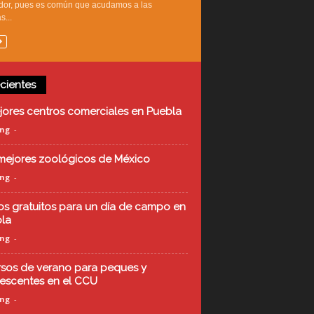
dor, pues es común que acudamos a las
...
cientes
jores centros comerciales en Puebla
ing
-
mejores zoológicos de México
ing
-
tios gratuitos para un día de campo en
la
ing
-
rsos de verano para peques y
escentes en el CCU
ing
-