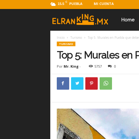
C
PUEBLA
MI CUENTA
15.5
E
Home
Inicio
Turismo
Top 5: Murales en Puebla que debes
l
TURISMO
Top 5: Murales en 
R
Por
Mr. King
-
5757
0
a
n
k