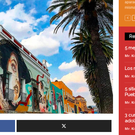
apara
mismas
Re
5 me
Mr. K
Los 
Mr. K
5 si
Pueb
Mr. K
3 cu
adol
Mr. K