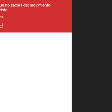
ue no sabías del movimiento
nista
ing
-