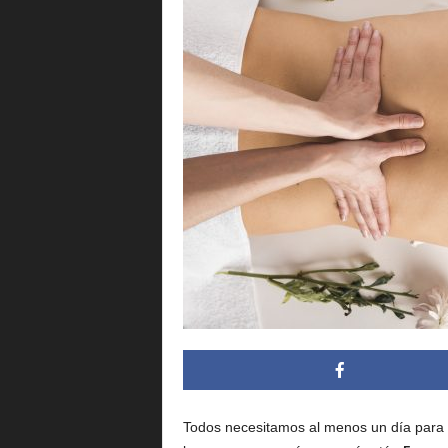
i
n
g
.
m
x
Todos necesitamos al menos un día para r