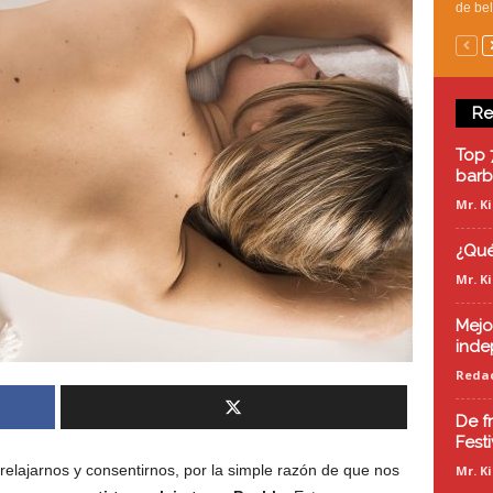
de bel
Re
Top 
barb
Mr. K
¿Qué
Mr. K
Mejo
inde
Redac
De fr
Fest
elajarnos y consentirnos, por la simple razón de que nos
Mr. K