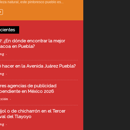
leza natural, este pintoresco pueblo es...
cientes
7: ¿En dónde encontrar la mejor
acoa en Puebla?
ing
-
 hacer en la Avenida Juárez Puebla?
ing
-
res agencias de publicidad
pendiente en México 2026
ción
-
ijol o de chicharrón en el Tercer
ival del Tlayoyo
ing
-