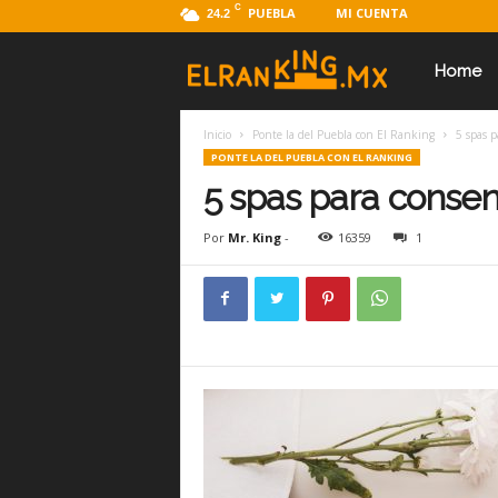
C
PUEBLA
MI CUENTA
24.2
E
Home
Inicio
Ponte la del Puebla con El Ranking
5 spas p
l
PONTE LA DEL PUEBLA CON EL RANKING
5 spas para consent
R
Por
Mr. King
-
16359
1
a
n
k