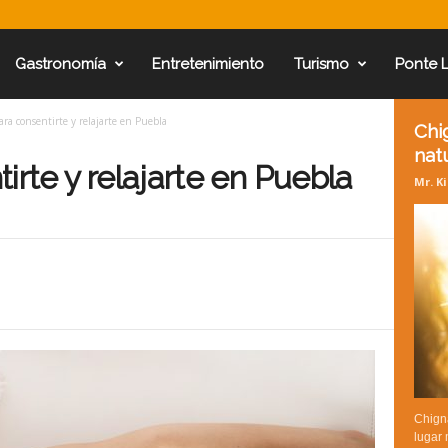
Gastronomía
Entretenimiento
Turismo
Ponte 
ara consentirte y relajarte en Puebla
Chi
nat
irte y relajarte en Puebla
Mr. K
Chign
lugar