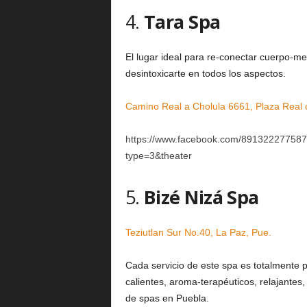
4.
Tara Spa
El lugar ideal para re-conectar cuerpo-me
desintoxicarte en todos los aspectos.
Camino Real a Cholula 6661, Plaza Real 
https://www.facebook.com/89132227758
type=3&theater
5.
Bizé Nizá Spa
Teziutlan Sur No.40, La Paz, Pue.
Cada servicio de este spa es totalmente 
calientes, aroma-terapéuticos, relajantes,
de spas en Puebla.