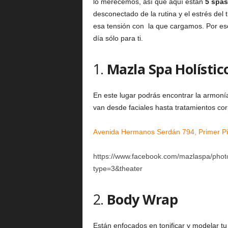
lo merecemos, así que aquí están
5 spas
desconectado de la rutina y el estrés del
esa tensión con la que cargamos. Por eso
día sólo para ti.
1.
Mazla Spa Holístic
En este lugar podrás encontrar la armonía
van desde faciales hasta tratamientos cor
Avenida Hermanos Serdán 794, Primer Pis
https://www.facebook.com/mazlaspa/ph
type=3&theater
2.
Body Wrap
Están enfocados en tonificar y modelar tu