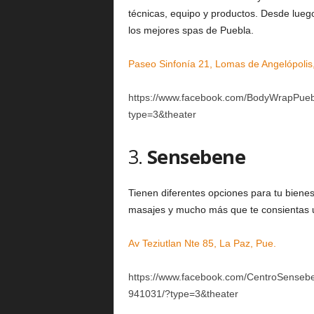
técnicas, equipo y productos. Desde lueg
los mejores spas de Puebla.
Paseo Sinfonía 21, Lomas de Angelópolis
https://www.facebook.com/BodyWrapPue
type=3&theater
3.
Sensebene
Tienen diferentes opciones para tu bienest
masajes y mucho más que te consientas 
Av Teziutlan Nte 85, La Paz, Pue.
https://www.facebook.com/CentroSense
941031/?type=3&theater