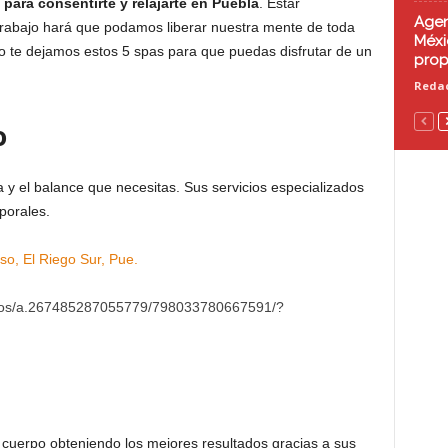
 para consentirte y relajarte
en Puebla
. Estar
Agen
 trabajo hará que podamos liberar nuestra mente de toda
Méxi
 te dejamos estos 5 spas para que puedas disfrutar de un
prop
Redac
o
 y el balance que necesitas. Sus servicios especializados
porales.
o, El Riego Sur, Pue.
otos/a.267485287055779/798033780667591/?
 cuerpo obteniendo los mejores resultados gracias a sus