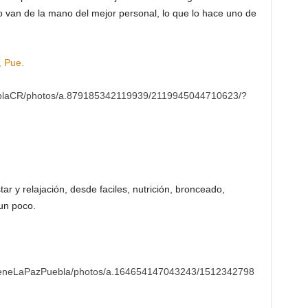
o van de la mano del mejor personal, lo que lo hace uno de
, Pue.
blaCR/photos/a.879185342119939/2119945044710623/?
ar y relajación, desde faciles, nutrición, bronceado,
un poco.
beneLaPazPuebla/photos/a.164654147043243/1512342798