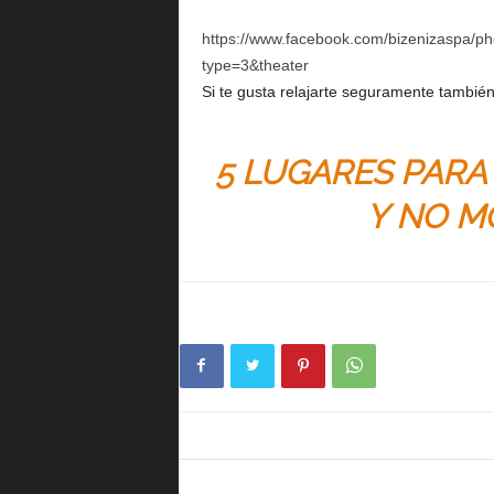
https://www.facebook.com/bizenizaspa/
type=3&theater
Si te gusta relajarte seguramente también 
5 LUGARES PARA
Y NO M