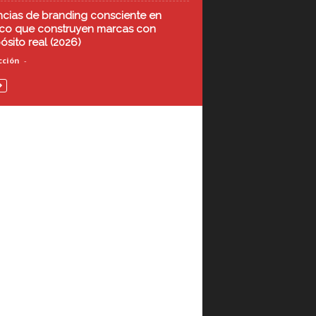
cias de branding consciente en
co que construyen marcas con
ósito real (2026)
ción
-