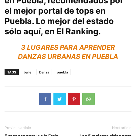
en Puebla
, recomendados por
el mejor portal de tops en
Puebla. Lo mejor del estado
sólo aquí, en
El Ranking
.
3 LUGARES PARA APRENDER
DANZAS URBANAS EN PUEBLA
TAGS
baile
Danza
puebla
Previous article
Next article
5 razones para ir a la Feria
Los 5 mejores sitios para