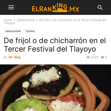
Home
Gastronomía
De frijol o de chicharrón en el Tercer Festival del
Tlayoyo
Gastronomía
Turismo
De frijol o de chicharrón en el
Tercer Festival del Tlayoyo
By
Mr. King
-
3223
0