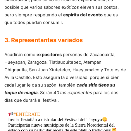
posible que varios sabores
exóticos
eleven sus costos,
pero siempre respetando el
espíritu del evento
que es
que todos puedan consumir.
3. Representantes variados
Acudirán como
expositores
personas de Zacapoaxtla,
Hueyapan, Zaragoza, Tlatlauquitepec, Atempan,
Chignautla, San Juan Xiutetelco, Hueytamalco y Teteles de
Ávila Castillo. Esto asegura la diversidad, porque si bien
cada lugar le da su sazón, también
cada sitio tiene su
toque de magia
. Serán
40 los exponentes
para los dos
días que durará el festival.
#ENTÉRATE
Invita Teziutlán a disfrutar del Festival del Tlayoyo
Participarán nueve municipios de la Sierra Nororiental del
estado con su particular receta de este platillo tradicional