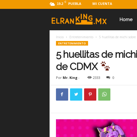
C
PUEBLA
MI CUENTA
19.2
E
Home
Inicio
Entretenimiento
5 huellitas de michi sobr
l
ENTRETENIMIENTO
5 huellitas de mich
R
de CDMX
Por
Mr. King
-
2333
0
a
n
k