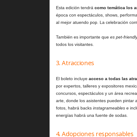
Esta edición tendrá
como temática los a
época con espectáculos, shows, performa
al mejor atuendo pop. La celebración co
También es importante que
es pet-friendl
todos los visitantes.
3. Atracciones
El boleto incluye
acceso a todas las atr
por expertos, talleres y expositores mexi
concursos, espectáculos y un área recreati
arte, donde los asistentes pueden pinta
fotos, habrá backs
instagrameables
e incl
energías habrá una fuente de sodas.
4. Adopciones responsables