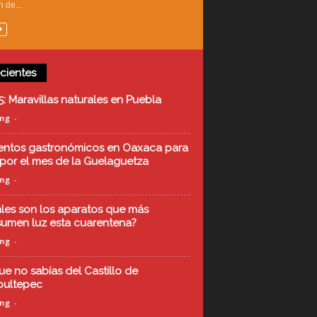
n de...
cientes
5: Maravillas naturales en Puebla
ing
-
entos gastronómicos en Oaxaca para
o por el mes de la Guelaguetza
ing
-
les son los aparatos que más
umen luz esta cuarentena?
ing
-
ue no sabías del Castillo de
ultepec
ing
-