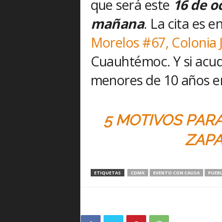
que será este
16 de oc
mañana
. La cita es 
Morelos #67, Colonia 
Cuauhtémoc. Y si acude
menores de 10 años en
5 MOTIVOS PAR
ZAPA
ETIQUETAS
CDMX
EVENTO CON CAUSA
PUEB