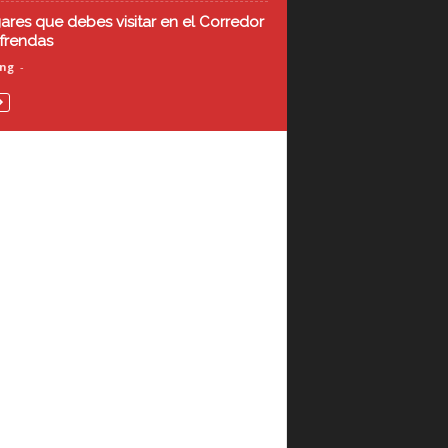
gares que debes visitar en el Corredor
frendas
ing
-