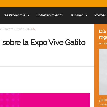
Gastronomía
Entretenimiento
Turismo
Ponte 
e la Expo Vive Gatito de CDMX
Día
reg
i sobre la Expo Vive Gatito
Mr. K
¿El Dí
cuáles