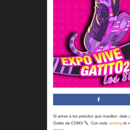
i
n
g
.
m
x
Si amas a los
peludos que maúllan
, dale 
Gatito de CDMX
. Con este
ranking
te r