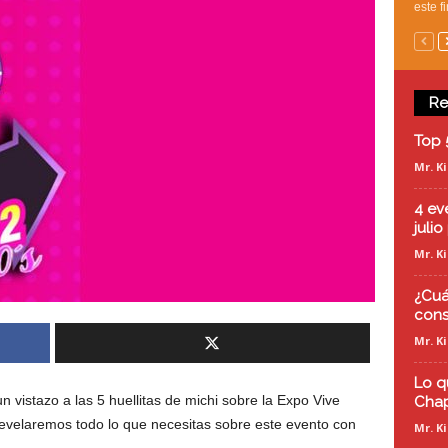
este fi
Re
Top 
Mr. K
4 ev
juli
Mr. K
¿Cuá
cons
Mr. K
Lo q
un vistazo a las 5 huellitas de michi sobre la Expo Vive
Chap
evelaremos todo lo que necesitas sobre este evento con
Mr. K