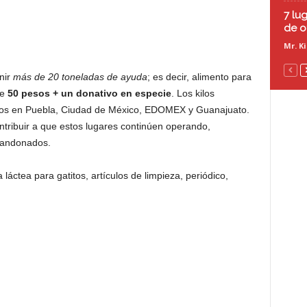
7 lu
de o
Mr. K
nir
más de 20 toneladas de ayuda
; es decir, alimento para
de
50 pesos + un donativo en especie
. Los kilos
ios en Puebla, Ciudad de México, EDOMEX y Guanajuato.
ntribuir a que estos lugares continúen operando,
bandonados.
láctea para gatitos, artículos de limpieza, periódico,